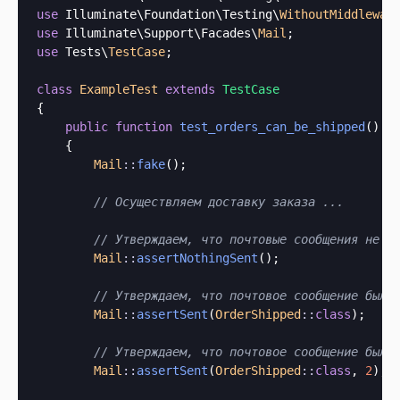
use
 Illuminate\Foundation\Testing\
WithoutMiddlewar
use
 Illuminate\Support\Facades\
Mail
use
 Tests\
TestCase
;

class
ExampleTest
extends
TestCase
{

public
function
test_orders_can_be_shipped
()

    {

Mail
::
fake
();

// Осуществляем доставку заказа ...
// Утверждаем, что почтовые сообщения не б
Mail
::
assertNothingSent
();

// Утверждаем, что почтовое сообщение было
Mail
::
assertSent
(
OrderShipped
::
class
);

// Утверждаем, что почтовое сообщение было
Mail
::
assertSent
(
OrderShipped
::
class
, 
2
);
