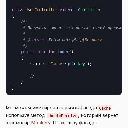
class
UserController
extends
Controller
{

/**

     * Получить список всех пользователей приложени
     *

     * 
@return
 \Illuminate\Http\
Response
     */
public
function
index
()

    {

        $value 
=
Cache
::
get
(
'key'
);

//
    }

Мы можем имитировать вызов фасада
,
Cache
используя метод
, который вернет
shouldReceive
экземпляр
Mockery
. Поскольку фасады