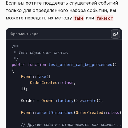
Если вы хотите подделать слушателей событий
только для определенного набора событий, вы
можете передать их методу
или
:
fake
fakeFor
Фрагмент кода
/**

 * Тест обработки заказа.

 */
public
function
test_orders_can_be_processed
()

{

Event
::
fake
([

OrderCreated
::
class
,

    ]);

    $order 
=
Order
::
factory
()
->
create
();

Event
::
assertDispatched
(
OrderCreated
::
class
);

// Другие события отправляются как обычно ...