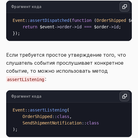
Фрагмент кода
Event
::
assertDispatched
(
function
 (
OrderShipped
 $ev
return
 $event
->
order
->
id
===
 $order
->
id
;

Если требуется простое утверждение того, что
слушатель события прослушивает конкретное
событие, то можно использовать метод
:
assertListening
Фрагмент кода
Event
::
assertListening
(

OrderShipped
::
class
,

SendShipmentNotification
::
class