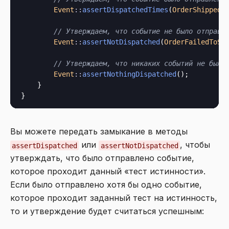
Event
::
assertDispatchedTimes
(
OrderShipped
:
// Утверждаем, что событие не было отправл
Event
::
assertNotDispatched
(
OrderFailedToSh
// Утверждаем, что никаких событий не было
Event
::
assertNothingDispatched
();

    }

Вы можете передать замыкание в методы
или
, чтобы
assertDispatched
assertNotDispatched
утверждать, что было отправлено событие,
которое проходит данный «тест истинности».
Если было отправлено хотя бы одно событие,
которое проходит заданный тест на истинность,
то и утверждение будет считаться успешным: