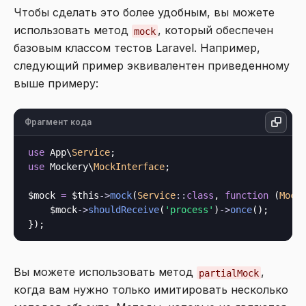
Чтобы сделать это более удобным, вы можете
использовать метод
, который обеспечен
mock
базовым классом тестов Laravel. Например,
следующий пример эквивалентен приведенному
выше примеру:
Фрагмент кода
use
 App\
Service
use
 Mockery\
MockInterface
;

$mock 
=
$this
->
mock
(
Service
::
class
, 
function
 (
Mock
    $mock
->
shouldReceive
(
'process'
)
->
once
();

Вы можете использовать метод
,
partialMock
когда вам нужно только имитировать несколько