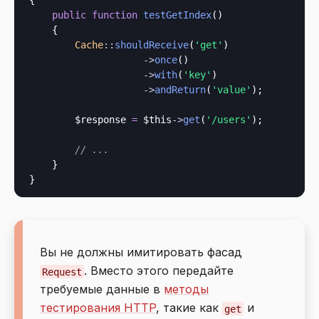
{

public
function
testGetIndex
()

    {

Cache
::
shouldReceive
(
'get'
)

->
once
()

->
with
(
'key'
)

->
andReturn
(
'value'
);

        $response 
=
$this
->
get
(
'/users'
);

// ...
    }

Вы не должны имитировать фасад
. Вместо этого передайте
Request
требуемые данные в
методы
тестирования HTTP
, такие как
и
get