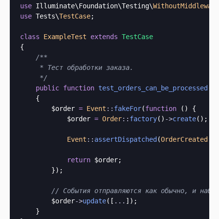
use
 Illuminate\Foundation\Testing\
WithoutMiddlewar
use
 Tests\
TestCase
;

class
ExampleTest
extends
TestCase
{

/**

     * Тест обработки заказа.

     */
public
function
test_orders_can_be_processed
()

    {

        $order 
=
Event
::
fakeFor
(
function
 () {

            $order 
=
Order
::
factory
()
->
create
();

Event
::
assertDispatched
(
OrderCreated
::
return
 $order;

        });

// События отправляются как обычно, и набл
        $order
->
update
([
.
.
.
]);

    }
