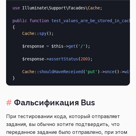
use
 Illuminate\Support\Facades\
Cache
;

public
function
test_values_are_be_stored_in_cache
(
{

Cache
::
spy
();

    $response 
=
$this
->
get
(
'/'
);

    $response
->
assertStatus
(
200
);

Cache
::
shouldHaveReceived
(
'put'
)
->
once
()
->
with
Фальсификация Bus
При тестировании кода, который отправляет
задания, вы обычно хотите подтвердить, что
переданное задание было отправлено, при этом