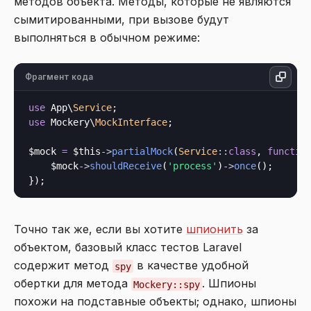
методов объекта. Методы, которые не являются
сымитированными, при вызове будут
выполняться в обычном режиме:
Фрагмент кода
use
 App\
Service
use
 Mockery\
MockInterface
;

$mock 
=
$this
->
partialMock
(
Service
::
class
, 
functio
    $mock
->
shouldReceive
(
'process'
)
->
once
();

Точно так же, если вы хотите
шпионить
за
объектом, базовый класс тестов Laravel
содержит метод
в качестве удобной
spy
обертки для метода
. Шпионы
Mockery::spy
похожи на подставные объекты; однако, шпионы