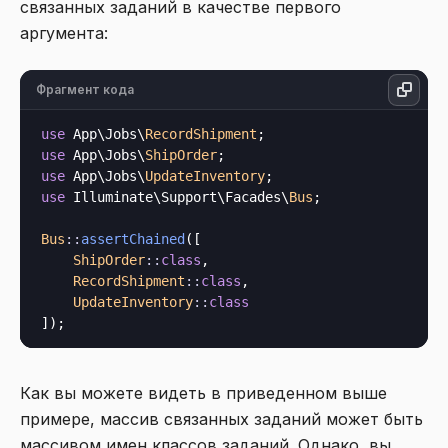
связанных заданий в качестве первого
аргумента:
Фрагмент кода
use
 App\Jobs\
RecordShipment
use
 App\Jobs\
ShipOrder
use
 App\Jobs\
UpdateInventory
use
 Illuminate\Support\Facades\
Bus
;

Bus
::
assertChained
([

ShipOrder
::
class
,

RecordShipment
::
class
,

UpdateInventory
::
class
Как вы можете видеть в приведенном выше
примере, массив связанных заданий может быть
массивом имен классов заданий. Однако, вы