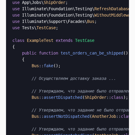
use
 App\Jobs\
ShipOrder
use
 Illuminate\Foundation\Testing\
RefreshDatabase
use
 Illuminate\Foundation\Testing\
WithoutMiddlewar
use
 Illuminate\Support\Facades\
Bus
use
 Tests\
TestCase
;

class
ExampleTest
extends
TestCase
{

public
function
test_orders_can_be_shipped
()

    {

Bus
::
fake
();

// Осуществляем доставку заказа ...
// Утверждаем, что задание было отправлено
Bus
::
assertDispatched
(
ShipOrder
::
class
);

// Утверждаем, что задание не было отправл
Bus
::
assertNotDispatched
(
AnotherJob
::
class
)
// Утверждаем, что задание было отправлено