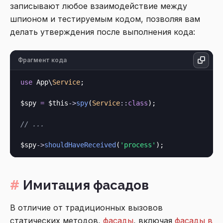
записывают любое взаимодействие между
шпионом и тестируемым кодом, позволяя вам
делать утверждения после выполнения кода:
Фрагмент кода
use
 App\
Service
;

$spy 
=
$this
->
spy
(
Service
::
class
);

// ...
$spy
->
shouldHaveReceived
(
'process'
Имитация фасадов
В отличие от традиционных вызовов
статических методов,
фасады
, включая
фасады в