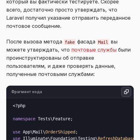
который вы фактически тестируете. Скорее
всего, достаточно просто утверждать, что
Laravel получил указание отправить переданное
почтовое сообщение.
После вызова метода
фасада
вы
fake
Mail
можете утверждать, что
почтовые службы
были
проинструктированы об отправке
пользователям, и даже проверять данные,
полученные почтовыми службами:
Фрагмент кода
<?php
namespace
 Tests\Feature;

use
 App\Mail\
OrderShipped
use
 Illuminate\Foundation\Testing\
RefreshDatabase