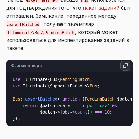
assertBatched
Bus
для подтверждения того, что
пакет заданий
был
отправлен. Замыкание, переданное методу
, получает экземпляр
assertBatched
, который может
Illuminate\Bus\PendingBatch
использоваться для инспектирования заданий в
пакете:
Фрагмент кода
use
 Illuminate\Bus\
PendingBatch
use
 Illuminate\Support\Facades\
Bus
;

Bus
::
assertBatched
(
function
 (
PendingBatch
 $batch
) {
return
 $batch
->
name
==
'import-csv'
&&
           $batch
->
jobs
->
count
() 
===
10
;
