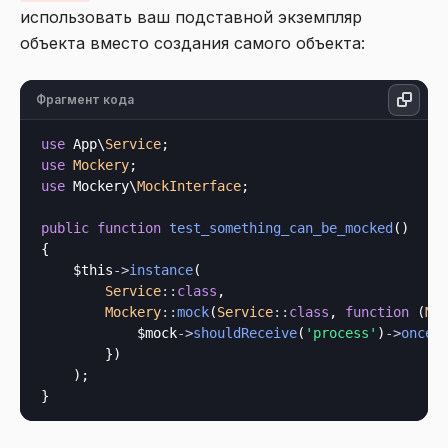
использовать ваш подставной экземпляр
объекта вместо создания самого объекта:
Фрагмент кода
use
 App\
Service
use
Mockery
use
 Mockery\
MockInterface
;

public
function
test_something_can_be_mocked
()

{

$this
->
instance
(

Service
::
class
,

Mockery
::
mock
(
Service
::
class
, 
function
 (
Mo
            $mock
->
shouldReceive
(
'process'
)
->
once
()
        })

    );
