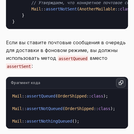
// Утверждаем, что конкретное почтовое соо
Mail
::
assertNotSent
(
AnotherMailable
::
class
)
    }

Если вы ставите почтовые сообщения в очередь
для доставки в фоновом режиме, вы должны
использовать метод
вместо
assertQueued
:
assertSent
Фрагмент кода
Mail
::
assertQueued
(
OrderShipped
::
class
);

Mail
::
assertNotQueued
(
OrderShipped
::
class
);

Mail
::
assertNothingQueued