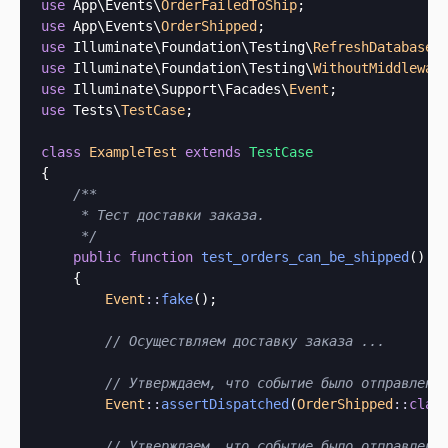
use
 App\Events\
OrderFailedToShip
use
 App\Events\
OrderShipped
use
 Illuminate\Foundation\Testing\
RefreshDatabase
use
 Illuminate\Foundation\Testing\
WithoutMiddlewar
use
 Illuminate\Support\Facades\
Event
use
 Tests\
TestCase
;

class
ExampleTest
extends
TestCase
{

/**

     * Тест доставки заказа.

     */
public
function
test_orders_can_be_shipped
()

    {

Event
::
fake
();

// Осуществляем доставку заказа ...
// Утверждаем, что событие было отправлено
Event
::
assertDispatched
(
OrderShipped
::
clas
// Утверждаем, что событие было отправлено