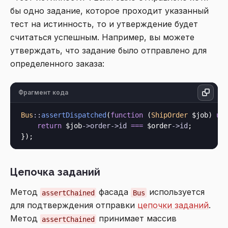
бы одно задание, которое проходит указанный
тест на истинность, то и утверждение будет
считаться успешным. Например, вы можете
утверждать, что задание было отправлено для
определенного заказа:
Фрагмент кода
Bus
::
assertDispatched
(
function
 (
ShipOrder
 $job) 
us
return
 $job
->
order
->
id
===
 $order
->
id
;

Цепочка заданий
Метод
фасада
используется
assertChained
Bus
для подтверждения отправки
цепочки заданий
.
Метод
принимает массив
assertChained