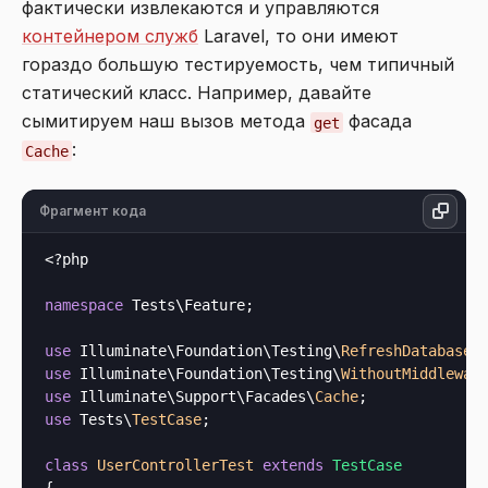
фактически извлекаются и управляются
контейнером служб
Laravel, то они имеют
гораздо большую тестируемость, чем типичный
статический класс. Например, давайте
сымитируем наш вызов метода
фасада
get
:
Cache
Фрагмент кода
<?php
namespace
 Tests\Feature;

use
 Illuminate\Foundation\Testing\
RefreshDatabase
use
 Illuminate\Foundation\Testing\
WithoutMiddlewar
use
 Illuminate\Support\Facades\
Cache
use
 Tests\
TestCase
;

class
UserControllerTest
extends
TestCase