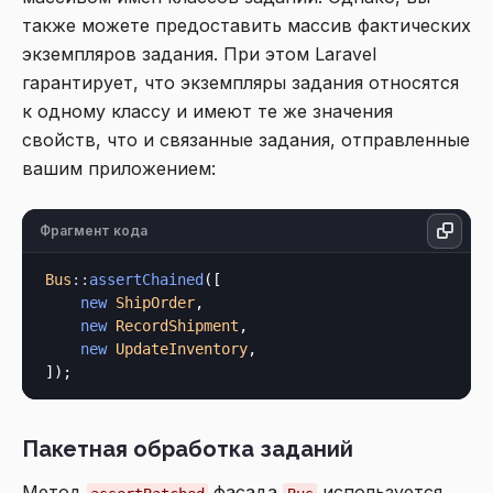
также можете предоставить массив фактических
экземпляров задания. При этом Laravel
гарантирует, что экземпляры задания относятся
к одному классу и имеют те же значения
свойств, что и связанные задания, отправленные
вашим приложением:
Фрагмент кода
Bus
::
assertChained
([

new
ShipOrder
,

new
RecordShipment
,

new
UpdateInventory
,

Пакетная обработка заданий
Метод
фасада
используется