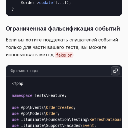
    $order
->
update
([
.
.
.
]);

Ограниченная фальсификация событий
Если вы хотите подделать слушателей событий
только для части вашего теста, вы можете
использовать метод
:
fakeFor
Фрагмент кода
<?php
namespace
 Tests\Feature;

use
 App\Events\
OrderCreated
use
 App\Models\
Order
use
 Illuminate\Foundation\Testing\
RefreshDatabase
use
 Illuminate\Support\Facades\
Event